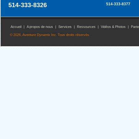
514-333-8326
514-333-8377
Accueil
|
A propos de nous
|
Services
|
Ressources
|
Vidéos & Photos
|
Parte
© 2026, Aventure Dynamix Inc. Tous droits réservés.