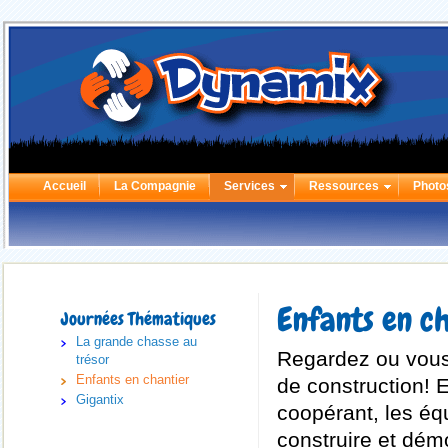
Accueil
La Compagnie
Services
Ressources
Photo
Enfants en c
Journées Thématiques
La grande chasse au
Regardez ou vous
trésor
Enfants en chantier
de construction! En
Gigantix
coopérant, les équ
construire et démo